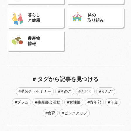
暮らし
JAの
と健康
取り組み
農産物
情報
# タグから記事を見つける
#講習会・セミナー
#きのこ
#ぶどう
#りんご
#プラム
#生産部会活動
#女性部
#青年部
#年金
#食育
#ピックアップ