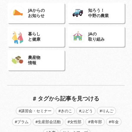
JAからの
知ろう！
お知らせ
中野の農業
暮らし
JAの
と健康
取り組み
農産物
情報
# タグから記事を見つける
#講習会・セミナー
#きのこ
#ぶどう
#りんご
#プラム
#生産部会活動
#女性部
#青年部
#年金