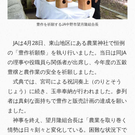
豊作を祈願する
JA
中野市望月隆組合長
JA
は
4
月
28
日、東山地区にある農業神社で恒例
の「豊作祈願祭」を執り行いました。当日は同
JA
の理事や役職員ら関係者が出席し、今年度の五穀
豊穣と農作業の安全を祈願しました。
式典では、宮司による祝詞奏上（のりとそう
じょう）に続き、玉串奉納が行われました。参列
者は真剣な面持ちで豊作と販売計画の達成を願い
ました。
神事を終え、望月隆組合長は「農業を取り巻く
情勢は日々刻々と変化している。困難な状況下で