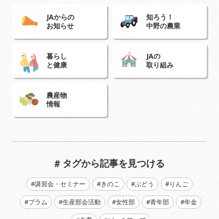
JAからの
知ろう！
お知らせ
中野の農業
暮らし
JAの
と健康
取り組み
農産物
情報
# タグから記事を見つける
#講習会・セミナー
#きのこ
#ぶどう
#りんご
#プラム
#生産部会活動
#女性部
#青年部
#年金